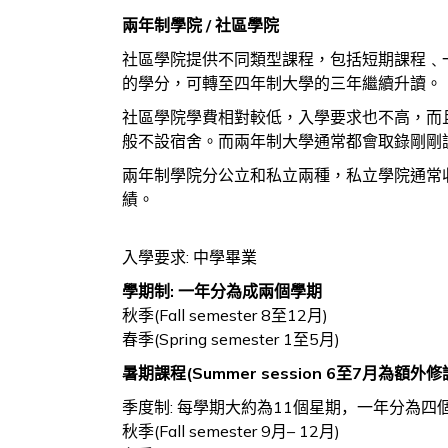
兩年制學院 / 社區學院
社區學院提供不同類型課程，包括短期課程﹑
的學分，可轉至四年制大學的三年繼續升讀。
社區學院學費相對較低，入學要求也不高，而
般不設宿舍。而兩年制大學通常都會取錄剛剛
兩年制學院分公立和私立兩種，私立學院通常收費較
績。
入學要求: 中學畢業
學期制:
一年分為成兩個學期
秋季
(Fall semester 8
至
12
月
)
春季
(Spring semester 1
至
5
月
)
暑期課程(Summer session 6至7月為額外修
季度制
:
每學期大約為
11
個星期
，一年分為四
秋季
(Fall semester 9
月
– 12
月
)